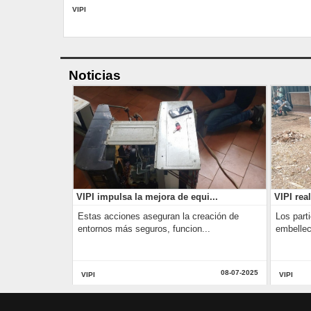
VIPI
Noticias
VIPI impulsa la mejora de equi...
VIPI rea
Estas acciones aseguran la creación de
Los part
entornos más seguros, funcion...
embellec
08-07-2025
VIPI
VIPI