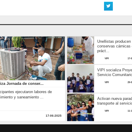
Unellistas producen
conservas cárnicas
práct...
VIPI
17-
VIPI socializa Proy
Servicio Comunitario
VIPI
29-
liza Jornada de conser...
icipantes ejecutaron labores de
imiento y saneamiento ...
Activan nueva para
transporte al servici
VIPI
11-
17-06-2025