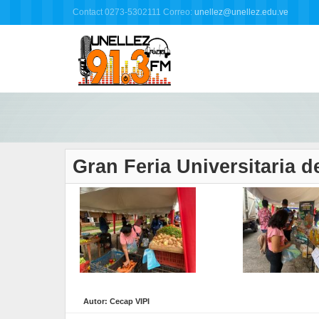
Contact 0273-5302111 Correo:
unellez@unellez.edu.ve
Gran Feria Universitaria d
Autor: Cecap VIPI