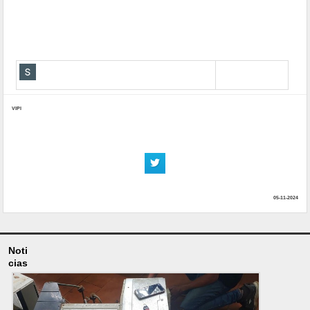
VIPI
05-11-2024
Noti
cias