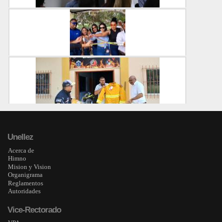
VIPI lidera diseño participativo del Plan Nacion...
VIPI
21-05-2025
Activan nueva parada de transporte al servicio de...
VIPI
11-11-2024
Asignan material de seguridad a bomberos universi...
VIPI
Unellez
05-11-2024
Acerca de
Himno
Mision y Vision
Organigrama
Reglamentos
Autoridades
Vice-Rectorado