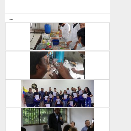
VIPI
17-06-2025
Unellistas producen conservas cárnicas en práct...
VIPI
17-06-2025
Realizan mantenimiento preventivo en equipos del ...
VIPI
16-06-2025
VIPI socializa Proyectos de Servicio Comunitario ...
VIPI
29-05-2025