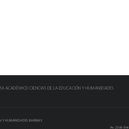
MA ACADÉMICO CIENCIAS DE LA EDUCACIÓN Y HUMANIDADES
N Y HUMANIDADES BARINAS
Av. 23 de En