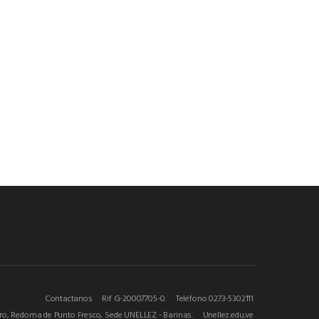
Contactanos
Rif G-20007705-0.
Teléfono 0273-5302111
ero, Redoma de Punto Fresco, Sede UNELLEZ - Barinas.
Unellez.edu.ve