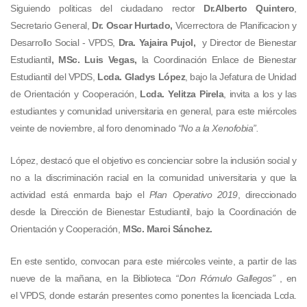
Siguiendo politicas del ciudadano rector
Dr.Alberto Quintero
,
Secretario General,
Dr. Oscar Hurtado,
Vicerrectora de Planificacion y
Desarrollo Social - VPDS,
Dra. Yajaira Pujol,
y Director de Bienestar
Estudiantil
, MSc. Luis Vegas,
la
Coordinación Enlace de Bienestar
Estudiantil del VPDS,
Lcda. Gladys López
, bajo la Jefatura de Unidad
de Orientación y Cooperación,
Lcda. Yelitza Pirela
, invita a los y las
estudiantes y comunidad universitaria en general, para este miércoles
veinte de noviembre, al foro denominado
“No a la Xenofobia”.
López, destacó que el objetivo es concienciar sobre la inclusión social y
no a la discriminación racial en la comunidad universitaria y que la
actividad está enmarda bajo el
Plan Operativo 2019
, direccionado
desde la Dirección de Bienestar Estudiantil, bajo la Coordinación de
Orientación y Cooperación,
MSc. Marci Sánchez.
En este sentido, convocan para este miércoles veinte, a partir de las
nueve de la mañana, en la Biblioteca
“Don Rómulo Gallegos”
, en
el VPDS, donde estarán presentes como ponentes la licenciada Lcda.