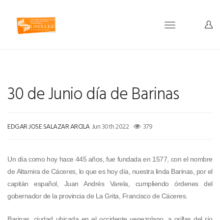
Toggle
navigation
30 de Junio día de Barinas
EDGAR JOSE SALAZAR ARCILA
Jun 30th 2022
379
Un día como hoy hace 445 años, fue fundada en 1577, con el nombre
de Altamira de Cáceres, lo que es hoy día, nuestra linda Barinas, por el
capitán español, Juan Andrés Varela, cumpliendo órdenes del
gobernador de la provincia de La Grita, Francisco de Cáceres.
Barinas
,
ciudad ubicada en el occidente venezolano, a orillas del río