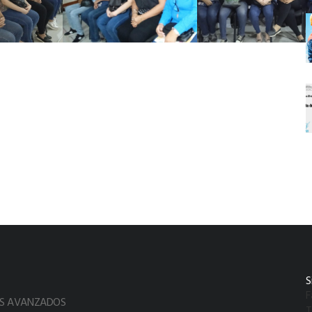
S
F
OS AVANZADOS
T