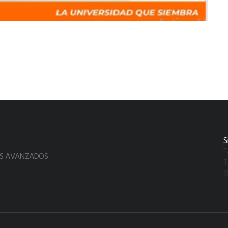
S
F
OS AVANZADOS
T
G