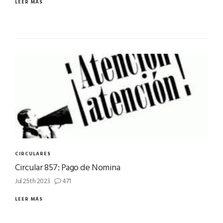
LEER MÁS
CIRCULARES
Circular 857: Pago de Nomina
Jul 25th 2023
471
LEER MÁS